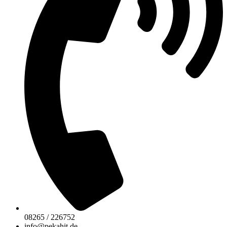
08265 / 226752
info@pekahit.de