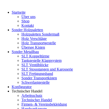
Zum
Inhalt
Startseite
wechseln
Über uns
Shop
Kontakt
Sonder Holzpaletten
Holzpaletten Sondermaß
Holz Verschläge
Holz Transportgestelle
Übersee Kisten
Sonder Metallbau
SLT Koppeltürme
Tankgestelle Klappsystem
SLT Ventilblöcke
SLT Stossstangen und Karosserie
SLT Fertigungsband
Sonder Transportkisten
Schwerlastgestelle
Konfigurator
Technischer Handel
Arbeitsschutz
Technischer Handel
Firmen- & Vereinsbekleidung
Handwerkzeuge