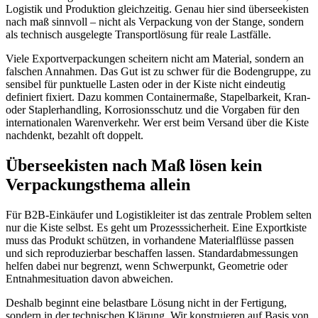
Logistik und Produktion gleichzeitig. Genau hier sind überseekisten
nach maß sinnvoll – nicht als Verpackung von der Stange, sondern
als technisch ausgelegte Transportlösung für reale Lastfälle.
Viele Exportverpackungen scheitern nicht am Material, sondern an
falschen Annahmen. Das Gut ist zu schwer für die Bodengruppe, zu
sensibel für punktuelle Lasten oder in der Kiste nicht eindeutig
definiert fixiert. Dazu kommen Containermaße, Stapelbarkeit, Kran-
oder Staplerhandling, Korrosionsschutz und die Vorgaben für den
internationalen Warenverkehr. Wer erst beim Versand über die Kiste
nachdenkt, bezahlt oft doppelt.
Überseekisten nach Maß lösen kein
Verpackungsthema allein
Für B2B-Einkäufer und Logistikleiter ist das zentrale Problem selten
nur die Kiste selbst. Es geht um Prozesssicherheit. Eine Exportkiste
muss das Produkt schützen, in vorhandene Materialflüsse passen
und sich reproduzierbar beschaffen lassen. Standardabmessungen
helfen dabei nur begrenzt, wenn Schwerpunkt, Geometrie oder
Entnahmesituation davon abweichen.
Deshalb beginnt eine belastbare Lösung nicht in der Fertigung,
sondern in der technischen Klärung. Wir konstruieren auf Basis von