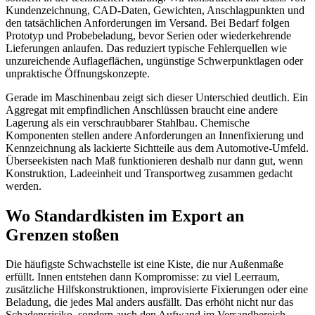
Kundenzeichnung, CAD-Daten, Gewichten, Anschlagpunkten und
den tatsächlichen Anforderungen im Versand. Bei Bedarf folgen
Prototyp und Probebeladung, bevor Serien oder wiederkehrende
Lieferungen anlaufen. Das reduziert typische Fehlerquellen wie
unzureichende Auflageflächen, ungünstige Schwerpunktlagen oder
unpraktische Öffnungskonzepte.
Gerade im Maschinenbau zeigt sich dieser Unterschied deutlich. Ein
Aggregat mit empfindlichen Anschlüssen braucht eine andere
Lagerung als ein verschraubbarer Stahlbau. Chemische
Komponenten stellen andere Anforderungen an Innenfixierung und
Kennzeichnung als lackierte Sichtteile aus dem Automotive-Umfeld.
Überseekisten nach Maß funktionieren deshalb nur dann gut, wenn
Konstruktion, Ladeeinheit und Transportweg zusammen gedacht
werden.
Wo Standardkisten im Export an
Grenzen stoßen
Die häufigste Schwachstelle ist eine Kiste, die nur Außenmaße
erfüllt. Innen entstehen dann Kompromisse: zu viel Leerraum,
zusätzliche Hilfskonstruktionen, improvisierte Fixierungen oder eine
Beladung, die jedes Mal anders ausfällt. Das erhöht nicht nur das
Schadensrisiko, sondern auch den Aufwand im Versandbereich.