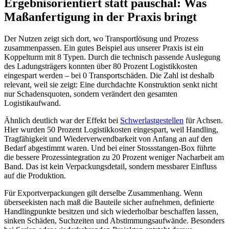
Ergebnisorientiert statt pauschal: Was
Maßanfertigung in der Praxis bringt
Der Nutzen zeigt sich dort, wo Transportlösung und Prozess
zusammenpassen. Ein gutes Beispiel aus unserer Praxis ist ein
Koppelturm mit 8 Typen. Durch die technisch passende Auslegung
des Ladungsträgers konnten über 80 Prozent Logistikkosten
eingespart werden – bei 0 Transportschäden. Die Zahl ist deshalb
relevant, weil sie zeigt: Eine durchdachte Konstruktion senkt nicht
nur Schadensquoten, sondern verändert den gesamten
Logistikaufwand.
Ähnlich deutlich war der Effekt bei
Schwerlastgestellen
für Achsen.
Hier wurden 50 Prozent Logistikkosten eingespart, weil Handling,
Tragfähigkeit und Wiederverwendbarkeit von Anfang an auf den
Bedarf abgestimmt waren. Und bei einer Stossstangen-Box führte
die bessere Prozessintegration zu 20 Prozent weniger Nacharbeit am
Band. Das ist kein Verpackungsdetail, sondern messbarer Einfluss
auf die Produktion.
Für Exportverpackungen gilt derselbe Zusammenhang. Wenn
überseekisten nach maß die Bauteile sicher aufnehmen, definierte
Handlingpunkte besitzen und sich wiederholbar beschaffen lassen,
sinken Schäden, Suchzeiten und Abstimmungsaufwände. Besonders