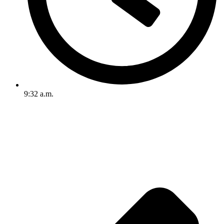
9:32 a.m.