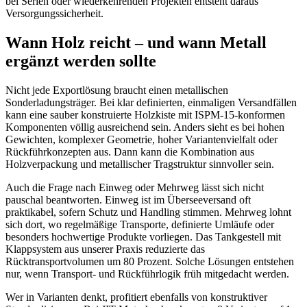
bei Serien oder wiederkehrenden Projekten entsteht daraus
Versorgungssicherheit.
Wann Holz reicht – und wann Metall
ergänzt werden sollte
Nicht jede Exportlösung braucht einen metallischen
Sonderladungsträger. Bei klar definierten, einmaligen Versandfällen
kann eine sauber konstruierte Holzkiste mit ISPM-15-konformen
Komponenten völlig ausreichend sein. Anders sieht es bei hohen
Gewichten, komplexer Geometrie, hoher Variantenvielfalt oder
Rückführkonzepten aus. Dann kann die Kombination aus
Holzverpackung und metallischer Tragstruktur sinnvoller sein.
Auch die Frage nach Einweg oder Mehrweg lässt sich nicht
pauschal beantworten. Einweg ist im Überseeversand oft
praktikabel, sofern Schutz und Handling stimmen. Mehrweg lohnt
sich dort, wo regelmäßige Transporte, definierte Umläufe oder
besonders hochwertige Produkte vorliegen. Das Tankgestell mit
Klappsystem aus unserer Praxis reduzierte das
Rücktransportvolumen um 80 Prozent. Solche Lösungen entstehen
nur, wenn Transport- und Rückführlogik früh mitgedacht werden.
Wer in Varianten denkt, profitiert ebenfalls von konstruktiver