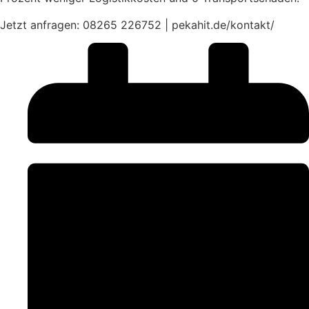
Jetzt anfragen: 08265 226752 | pekahit.de/kontakt/